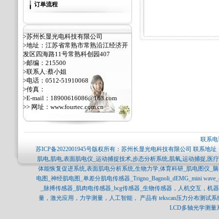
订单流程
>苏州长显光电科技有限公司
>地址：江苏省常熟市常熟沿江经济开
发区四海路11号常熟科创园407
>邮编：215500
>联系人:蔡小姐
>电话：0512-51910068
>传真：
>E-mail：18900616086@163.com
>> 网址：
www.fourtec.com.cn
联系电话
苏ICP备2022001945号
版权所有：苏州长显光电科技有限公司 联系地址：
肌电,肌电,表面肌电仪_运动捕捉技术,步态分析系统,肌氧,运动捕捉,
体能恢复促进系统,表面肌电分析系统,生物力学,体育科研_肌电图仪_
电图_神经肌电图_单差分肌电传感器_Trigno_Bagnoli_dEMG_mini 
_脉搏传感器_肌肉电传感器_bcg传感器_生物传感器，人机交互，
量，激光应用，力学测量，人工智能， 产品有 tekscan压力分布测试系统，SPI
LCD多轴光学测量系