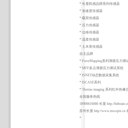
* 长显联感品牌系列传感器
* 加速度传感器
* 载荷传感器
* 压力传感器
* 位移传感器
* 温度传感器
* 土木类传感器
自主品牌
* ForceMapping系列薄膜压力
* MFF多点薄膜压力测试系统
* ISNET动态数据采集系统
* ISCASE系列
* Thermo imaging 系列红外热像
全国服务热线
18900616086 长显 http:/
苏州长显 http://www.inscopi
*