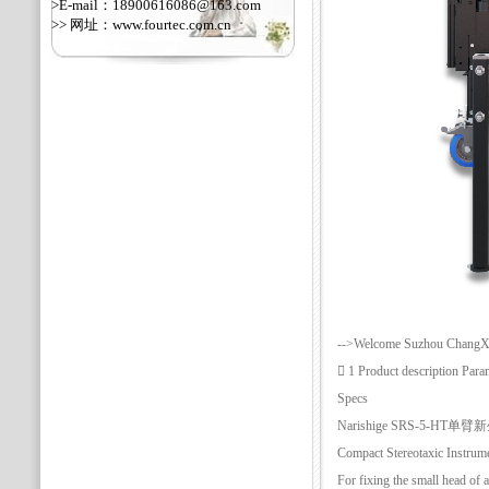
>E-mail：18900616086@163.com
>> 网址：
www.fourtec.com.cn
-->Welcome Suzhou ChangXia
 1 Product description P
Specs
Narishige SRS-5-H
Compact Stereotaxic Instrum
For fixing the small head of 