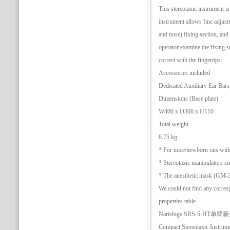
This stereotaxic instrument i
instrument allows fine adjus
and nose) fixing section, and t
operator examine the fixing st
correct with the fingertips.
Accessories included
Dedicated Auxiliary Ear Bar
Dimensions (Base plate)
W400 x D300 x H110
Total weight
8.75 kg
* For mice/newborn rats with
* Stereotaxic manipulators s
* The anesthetic mask (GM-3/4
We could not find any corres
properties table
Narishige SRS-5-H
Compact Stereotaxic Instrum