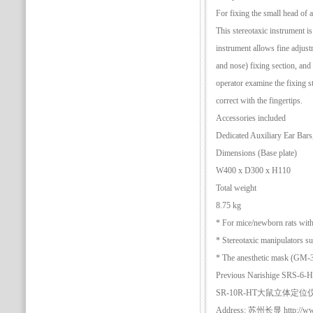
For fixing the small head of 
This stereotaxic instrument i
instrument allows fine adjus
and nose) fixing section, and t
operator examine the fixing st
correct with the fingertips.
Accessories included
Dedicated Auxiliary Ear Bar
Dimensions (Base plate)
W400 x D300 x H110
Total weight
8.75 kg
* For mice/newborn rats with
* Stereotaxic manipulators s
* The anesthetic mask (GM-3/4
Previous Narishige S
SR-10R-HT大鼠立体定位仪（用
Address: 苏州长显 http://www.